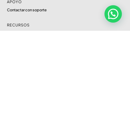
APOYO
Contactar con soporte
RECURSOS
Blog
SOLUCIONES DIGITALES
Desarrollo web
Diseño gráfico
Moodle
Marketing digital
Inteligencia artificial
Plataforma educativa
DESARROLLO WEB
Tiendas digitales
Landing pages