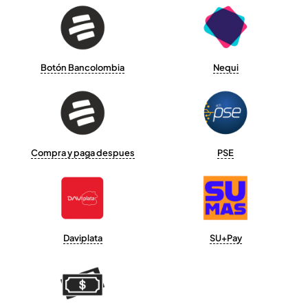
Botón Bancolombia
Nequi
Compra y paga despues
PSE
Daviplata
SU+Pay