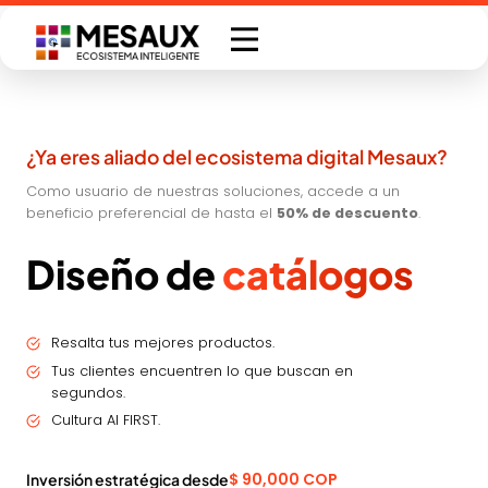
Saltar
al
contenido
¿Ya eres aliado del ecosistema digital Mesaux?
Como usuario de nuestras soluciones, accede a un
beneficio preferencial de hasta el
50% de descuento
.
Diseño de
catálogos
Resalta tus mejores productos.
Tus clientes encuentren lo que buscan en
segundos.
Cultura AI FIRST.
$ 90,000 COP
Inversión estratégica desde