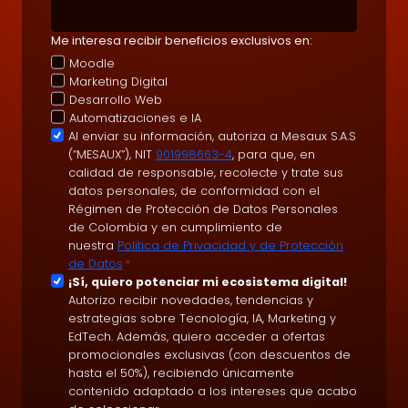
Me interesa recibir beneficios exclusivos en:
Moodle
Marketing Digital
Desarrollo Web
Automatizaciones e IA
A
Al enviar su información, autoriza a Mesaux S.A.S
(“MESAUX”), NIT
901998663-4
, para que, en
c
calidad de responsable, recolecte y trate sus
e
datos personales, de conformidad con el
p
Régimen de Protección de Datos Personales
t
de Colombia y en cumplimiento de
nuestra
Política de Privacidad y de Protección
a
de Datos
*
c
S
¡Sí, quiero potenciar mi ecosistema digital!
i
Autorizo recibir novedades, tendencias y
u
ó
estrategias sobre Tecnología, IA, Marketing y
s
EdTech. Además, quiero acceder a ofertas
n
c
promocionales exclusivas (con descuentos de
d
r
hasta el 50%), recibiendo únicamente
e
contenido adaptado a los intereses que acabo
i