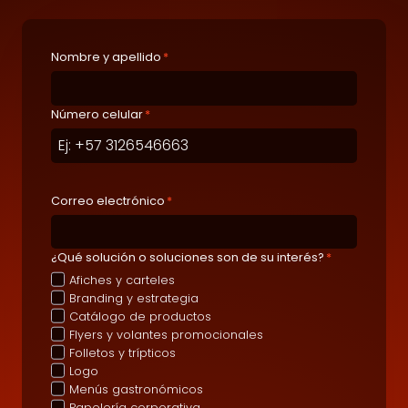
Nombre y apellido
*
Número celular
*
Correo electrónico
*
¿Qué solución o soluciones son de su interés?
*
Afiches y carteles
Branding y estrategia
Catálogo de productos
Flyers y volantes promocionales
Folletos y trípticos
Logo
Menús gastronómicos
Papelería corporativa