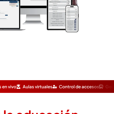
rtuales
Control de accesos
Geocercas
Cafetería