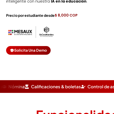
inteligente con nuestra
IA en la educación
.
$ 8,000 COP
Precio por estudiante desde
Solicita Una Demo
ficaciones & boletas
Control de asistencias
Calend