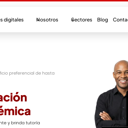
s digitales
Nosotros
Sectores
Blog
Conta
cio preferencial de hasta
ación
démica
te y brinda tutoría