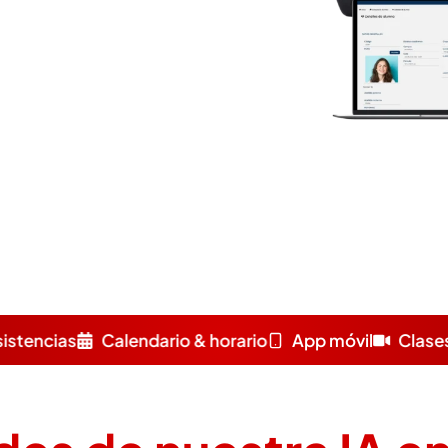
ario & horario
App móvil
Clases en vivo
Aulas vi