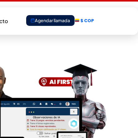
Agendar llamada
cto
$ COP