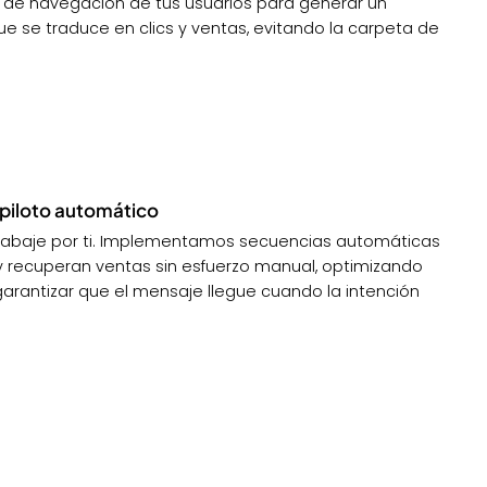
s de navegación de tus usuarios para generar un
e se traduce en clics y ventas, evitando la carpeta de
 piloto automático
trabaje por ti. Implementamos secuencias automáticas
y recuperan ventas sin esfuerzo manual, optimizando
arantizar que el mensaje llegue cuando la intención