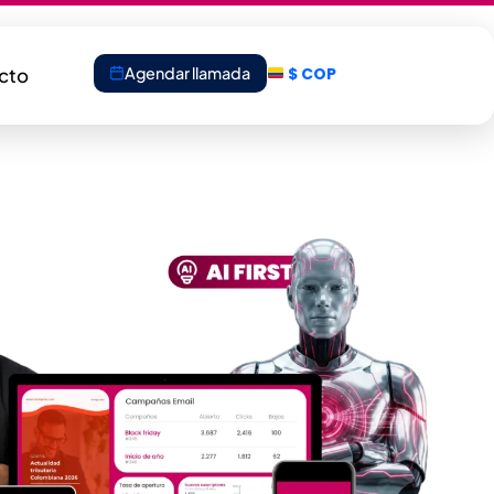
Agendar llamada
cto
$ COP