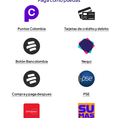
Puntos Colombia
Tarjetas de crédito y debito
Botón Bancolombia
Nequi
Compra y paga despues
PSE