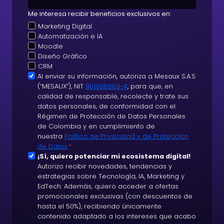
Me interesa recibir beneficios exclusivos en:
Marketing Digital
Automatización e IA
Moodle
Diseño Gráfico
CRM
A
Al enviar su información, autoriza a Mesaux S.A.S
(“MESAUX”), NIT
901998663-4
, para que, en
c
calidad de responsable, recolecte y trate sus
e
datos personales, de conformidad con el
p
Régimen de Protección de Datos Personales
t
de Colombia y en cumplimiento de
nuestra
Política de Privacidad y de Protección
a
de Datos
*
c
S
¡Sí, quiero potenciar mi ecosistema digital!
i
Autorizo recibir novedades, tendencias y
u
ó
estrategias sobre Tecnología, IA, Marketing y
s
EdTech. Además, quiero acceder a ofertas
n
c
promocionales exclusivas (con descuentos de
d
r
hasta el 50%), recibiendo únicamente
e
contenido adaptado a los intereses que acabo
i