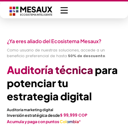
Saltar
al
contenido
¿Ya eres aliado del Ecosistema Mesaux?
Como usuario de nuestras soluciones, accede a un
beneficio preferencial de hasta
50% de descuento
.
Auditoría técnica
para
potenciar tu
estrategia digital
Auditoria marketing digital
$ 99,999 COP
Inversión estratégica desde
Acumula y paga con puntos
Colombia
*