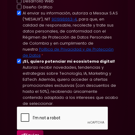
Desarrollo Web
Diseño Gráfico
A
Al enviar su información, autoriza a Mesaux S.A.S
(“MESAUX”), NIT
901998663-4
, para que, en
c
calidad de responsable, recolecte y trate sus
e
datos personales, de conformidad con el
p
Régimen de Protección de Datos Personales
t
de Colombia y en cumplimiento de
nuestra
Política de Privacidad y de Protección
a
de Datos
*
c
S
¡Sí, quiero potenciar mi ecosistema digital!
i
Autorizo recibir novedades, tendencias y
u
ó
estrategias sobre Tecnología, IA, Marketing y
s
EdTech. Además, quiero acceder a ofertas
n
c
promocionales exclusivas (con descuentos de
d
r
hasta el 50%), recibiendo únicamente
e
contenido adaptado a los intereses que acabo
i
P
de seleccionar.
p
o
c
l
i
í
ó
t