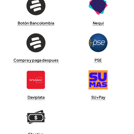
Botón Bancolombia
Nequi
Compra y paga despues
PSE
Daviplata
SU+Pay