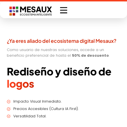
Saltar
al
contenido
¿Ya eres aliado del ecosistema digital Mesaux?
Como usuario de nuestras soluciones, accede a un
beneficio preferencial de hasta el
50% de descuento
.
Rediseño y diseño de
logos
Impacto Visual Inmediato.
Precios Accesibles (Cultura IA First).
Versatilidad Total.