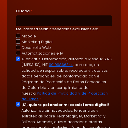
Ciudad
*
Me interesa recibir beneficios exclusivos en:
Moodle
Marketing Digital
Desarrollo Web
Automatizaciones e IA
A
Al enviar su información, autoriza a Mesaux S.A.S
(“MESAUX”), NIT
901998663-4
, para que, en
c
calidad de responsable, recolecte y trate sus
e
datos personales, de conformidad con el
p
Régimen de Protección de Datos Personales
t
de Colombia y en cumplimiento de
nuestra
Política de Privacidad y de Protección
a
de Datos
*
c
S
¡Sí, quiero potenciar mi ecosistema digital!
i
Autorizo recibir novedades, tendencias y
u
ó
estrategias sobre Tecnología, IA, Marketing y
s
EdTech. Además, quiero acceder a ofertas
n
c
promocionales exclusivas (con descuentos de