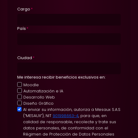
Cargo
*
País
*
Ciudad
*
Me interesa recibir beneficios exclusivos en:
Moodle
Automatización e IA
Desarrollo Web
Diseño Gráfico
A
Al enviar su información, autoriza a Mesaux S.A.S
(“MESAUX”), NIT
901998663-4
, para que, en
c
calidad de responsable, recolecte y trate sus
e
datos personales, de conformidad con el
p
Régimen de Protección de Datos Personales