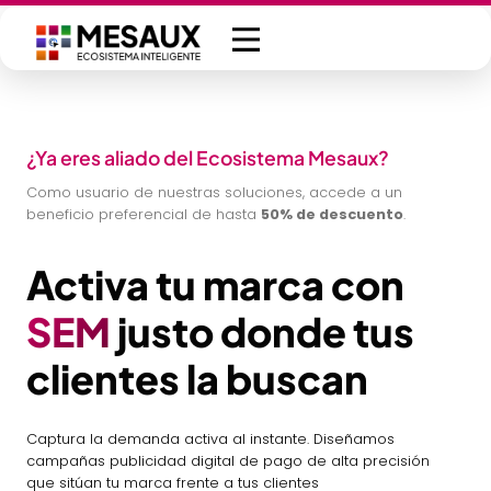
Saltar
al
contenido
¿Ya eres aliado del Ecosistema Mesaux?
Como usuario de nuestras soluciones, accede a un
beneficio preferencial de hasta
50% de descuento
.
Activa tu marca con
SEM
justo donde tus
clientes la buscan
Captura la demanda activa al instante. Diseñamos
campañas publicidad digital de pago de alta precisión
que sitúan tu marca frente a tus clientes