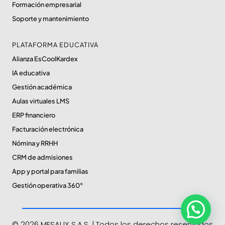
Formación empresarial
Soporte y mantenimiento
PLATAFORMA EDUCATIVA
Alianza EsCoolKardex
IA educativa
Gestión académica
Aulas virtuales LMS
ERP financiero
Facturación electrónica
Nómina y RRHH
CRM de admisiones
App y portal para familias
Gestión operativa 360°
© 2026 MESAUX S.A.S. | Todos los derechos reservados