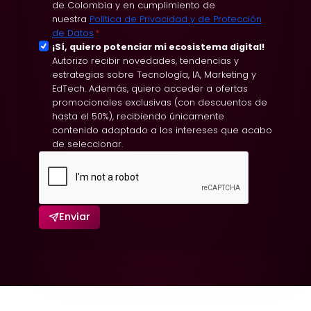
t
de Colombia y en cumplimiento de
nuestra
Política de Privacidad y de Protección
a
de Datos
*
c
S
¡Sí, quiero potenciar mi ecosistema digital!
i
Autorizo recibir novedades, tendencias y
u
ó
estrategias sobre Tecnología, IA, Marketing y
s
EdTech. Además, quiero acceder a ofertas
n
c
promocionales exclusivas (con descuentos de
d
r
hasta el 50%), recibiendo únicamente
e
contenido adaptado a los intereses que acabo
i
P
de seleccionar.
p
o
c
l
i
í
ó
t
Enviar
n
i
C
c
o
a
m
s
e
r