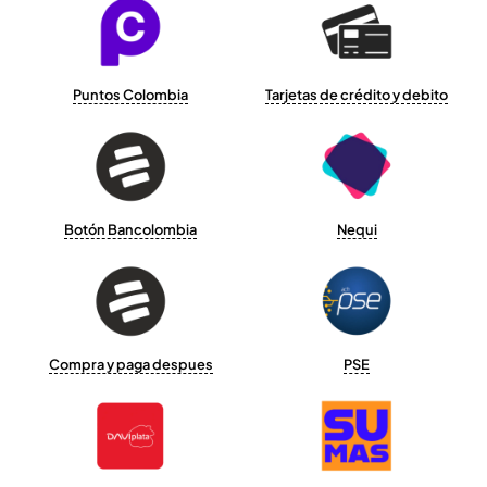
Puntos Colombia
Tarjetas de crédito y debito
Botón Bancolombia
Nequi
Compra y paga despues
PSE