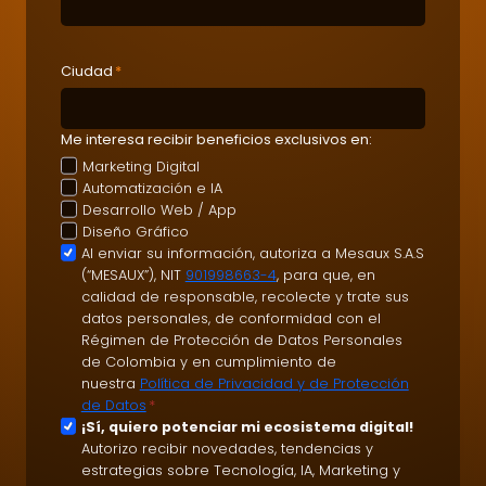
Ciudad
*
Me interesa recibir beneficios exclusivos en:
Marketing Digital
Automatización e IA
Desarrollo Web / App
Diseño Gráfico
A
Al enviar su información, autoriza a Mesaux S.A.S
(“MESAUX”), NIT
901998663-4
, para que, en
c
calidad de responsable, recolecte y trate sus
e
datos personales, de conformidad con el
p
Régimen de Protección de Datos Personales
t
de Colombia y en cumplimiento de
nuestra
Política de Privacidad y de Protección
a
de Datos
*
c
S
¡Sí, quiero potenciar mi ecosistema digital!
i
Autorizo recibir novedades, tendencias y
u
ó
estrategias sobre Tecnología, IA, Marketing y
s