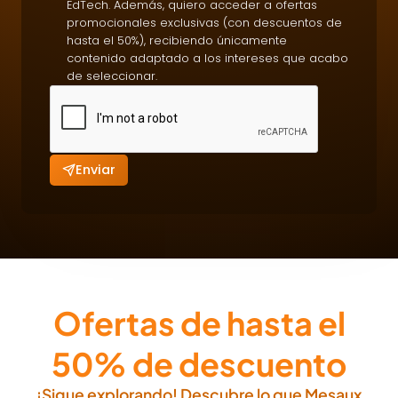
EdTech. Además, quiero acceder a ofertas
n
c
promocionales exclusivas (con descuentos de
d
r
hasta el 50%), recibiendo únicamente
e
contenido adaptado a los intereses que acabo
i
P
de seleccionar.
p
o
c
l
i
í
ó
t
Enviar
n
i
C
c
o
a
m
s
e
r
c
Ofertas de hasta el
i
a
50% de descuento
l
¡Sigue explorando! Descubre lo que Mesaux