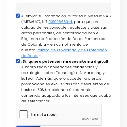
A
Al enviar su información, autoriza a Mesaux S.A.S
(“MESAUX”), NIT
901998663-4
, para que, en
c
calidad de responsable, recolecte y trate sus
e
datos personales, de conformidad con el
p
Régimen de Protección de Datos Personales
t
de Colombia y en cumplimiento de
nuestra
Política de Privacidad y de Protección
a
de Datos
*
c
S
¡Sí, quiero potenciar mi ecosistema digital!
i
Autorizo recibir novedades, tendencias y
u
ó
estrategias sobre Tecnología, IA, Marketing y
s
EdTech. Además, quiero acceder a ofertas
n
c
promocionales exclusivas (con descuentos de
d
r
hasta el 50%), recibiendo únicamente
e
contenido adaptado a los intereses que acabo
i
P
de seleccionar.
p
o
c
l
i
í
ó