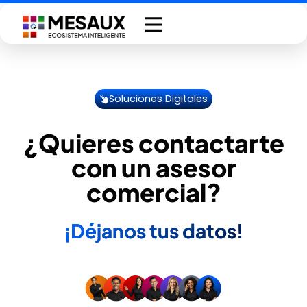
Saltar
al
contenido
Soluciones Digitales
¿Quieres contactarte
con un asesor
comercial?
¡Déjanos tus datos!