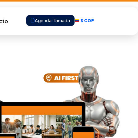
Agendar llamada
cto
$ COP