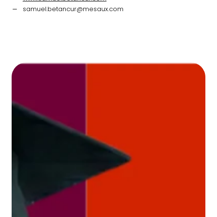
samuel.betancur@mesaux.com