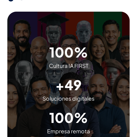
1
100%
0
0
Cultura IA FIRST
%
+
+49
4
9
Soluciones digitales
1
100%
0
0
Empresa remota
%