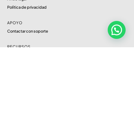
Política de privacidad
APOYO
Contactar con soporte
RECURSOS
Blog
SOLUCIONES DIGITALES
Desarrollo web
Diseño gráfico
Moodle
Marketing digital
Inteligencia artificial
Plataforma educativa
DESARROLLO WEB