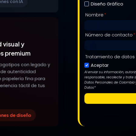
ones con IA
Diseño Gráfico
Nombre
*
Número de contacto
*
 visual y
s premium
Tratamiento de datos
ogotipos con legado y
Aceptar
 de autenticidad
Al enviar su información, autor
responsable, recolecte y trate
 papelería fina para
Datos Personales de Colombia y
eriencia táctil de tus
Datos*
ones de diseño