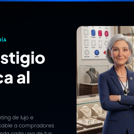
RÍA
estigio
ca al
ing de lujo e
mpecable a compradores
linda cada una de tus