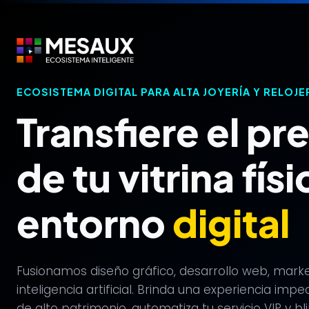
Saltar
al
contenido
ECOSISTEMA DIGITAL PARA ALTA JOYERÍA Y RELOJE
Transfiere el pr
de tu vitrina físi
entorno
digital
Fusionamos diseño gráfico, desarrollo web, market
inteligencia artificial. Brinda una experiencia i
de alto patrimonio, automatiza tu servicio VIP y b