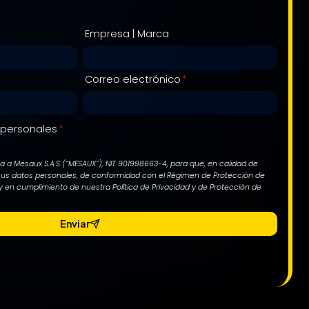
Empresa | Marca
Correo electrónico
*
 personales
*
iza a Mesaux S.A.S (“MESAUX”), NIT 901998663-4, para que, en calidad de
 sus datos personales, de conformidad con el Régimen de Protección de
 en cumplimiento de nuestra Política de Privacidad y de Protección de
Enviar