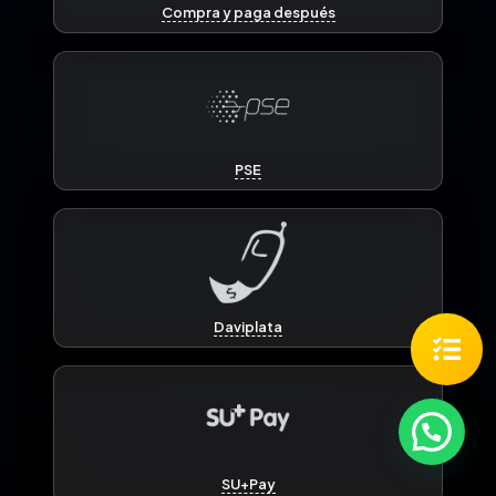
Compra y paga después
PSE
Daviplata
SU+Pay