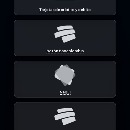
Tarjetas de crédito y debito
Botón Bancolombia
Nequi