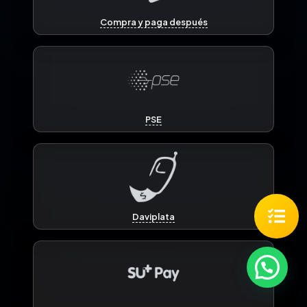
Compra y paga después
PSE
Daviplata